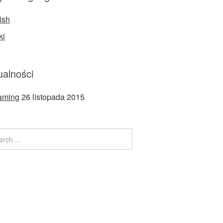
ish
ki
ualności
aming
26 listopada 2015