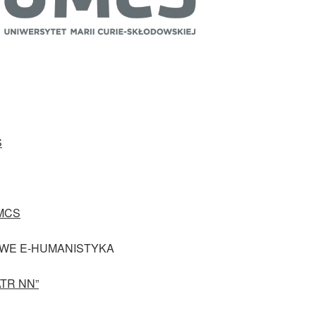
S
MCS
WE E-HUMANISTYKA
TR NN”