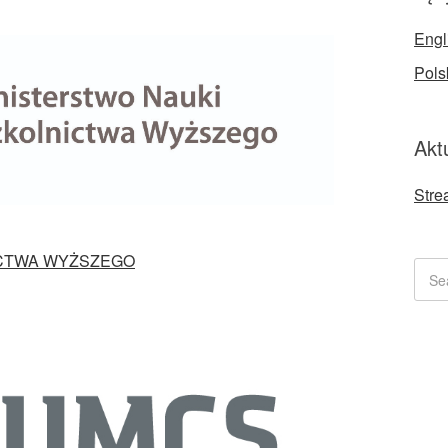
Engl
Pols
Akt
Stre
ICTWA WYŻSZEGO