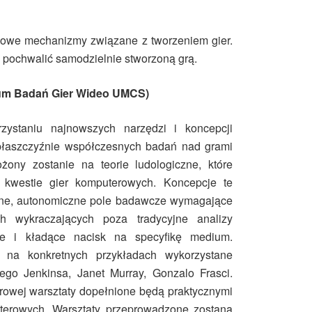
owe mechanizmy związane z tworzeniem gier.
 pochwalić samodzielnie stworzoną grą.
rum Badań Gier Wideo UMCS)
zystaniu najnowszych narzędzi i koncepcji
 płaszczyźnie współczesnych badań nad grami
żony zostanie na teorie ludologiczne, które
a kwestie gier komputerowych. Koncepcje te
ębne, autonomiczne pole badawcze wymagające
ch wykraczających poza tradycyjne analizy
cze i kładące nacisk na specyfikę medium.
 na konkretnych przykładach wykorzystane
ego Jenkinsa, Janet Murray, Gonzalo Frasci.
rowej warsztaty dopełnione będą praktycznymi
uterowych. Warsztaty przeprowadzone zostaną