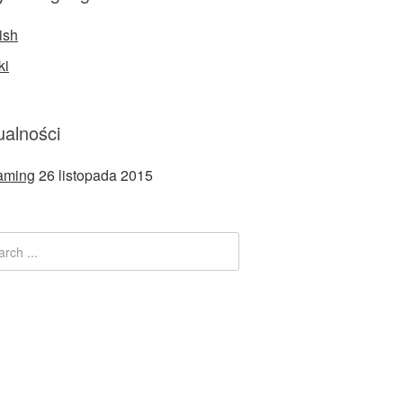
ish
ki
ualności
aming
26 listopada 2015