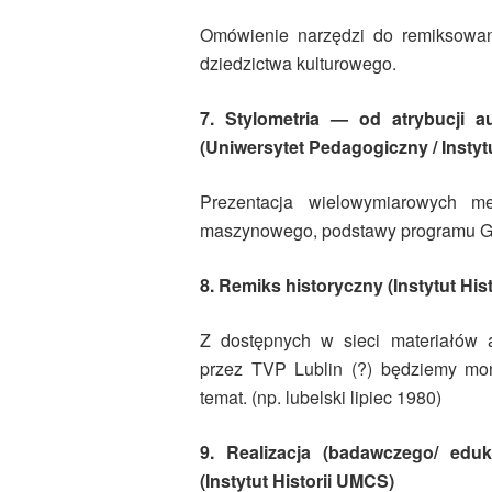
Omówienie narzędzi do remiksowani
dziedzictwa kulturowego.
7. Stylometria — od atrybucji au
(Uniwersytet Pedagogiczny / Insty
Prezentacja wielowymiarowych m
maszynowego, podstawy programu Geph
8. Remiks historyczny (Instytut His
Z dostępnych w sieci materiałów 
przez TVP Lublin (?) będziemy mon
temat. (np. lubelski lipiec 1980)
9. Realizacja (badawczego/ eduk
(Instytut Historii UMCS)