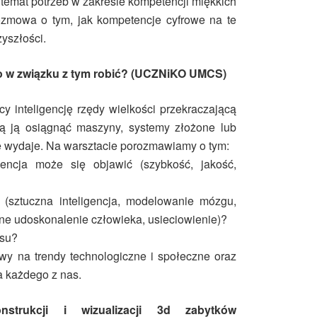
emat potrzeb w zakresie kompetencji miękkich
ozmowa o tym, jak kompetencje cyfrowe na te
zyszłości.
i co w związku z tym robić? (UCZNiKO UMCS)
ący inteligencję rzędy wielkości przekraczającą
gą ją osiągnąć maszyny, systemy złożone lub
ię wydaje. Na warsztacie porozmawiamy o tym:
gencja może się objawić (szybkość, jakość,
 (sztuczna inteligencja, modelowanie mózgu,
zne udoskonalenie człowieka, usieciowienie)?
esu?
wy na trendy technologiczne i społeczne oraz
a każdego z nas.
nstrukcji i wizualizacji 3d zabytków