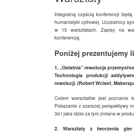
Integralną częścią konferencji będ
humanistyki cyfrowej. Uczestnicy sy
w 15 warsztatach. Zapisy na war
konferencją.
Poniżej prezentujemy l
1. „Ostatnia” rewolucja przemysłow
Technologia produkcji addytywne
rewolucji. (Robert Wciseł, Makersp
Celem warsztatów jest poznanie te
Pokazanie z szerszej perspektywy mo
3d i jaka idzie za tym zmiana w produk
2. Warsztaty z tworzenia gi