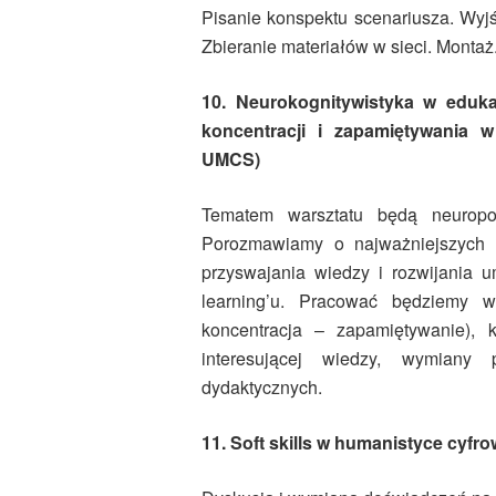
Pisanie konspektu scenariusza. Wyjś
Zbieranie materiałów w sieci. Montaż
10. Neurokognitywistyka w eduka
koncentracji i zapamiętywania 
UMCS)
Tematem warsztatu będą neuropo
Porozmawiamy o najważniejszych o
przyswajania wiedzy i rozwijania u
learning’u. Pracować będziemy 
koncentracja – zapamiętywanie),
interesującej wiedzy, wymian
dydaktycznych.
11. Soft skills w humanistyce cyf