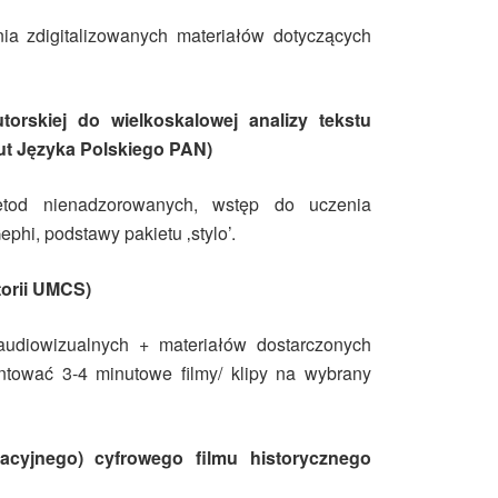
a zdigitalizowanych materiałów dotyczących
torskiej do wielkoskalowej analizy tekstu
tut Języka Polskiego PAN)
etod nienadzorowanych, wstęp do uczenia
i, podstawy pakietu ‚stylo’.
torii UMCS)
audiowizualnych + materiałów dostarczonych
tować 3-4 minutowe filmy/ klipy na wybrany
acyjnego) cyfrowego filmu historycznego