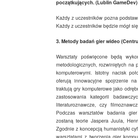
początkujących. (Lublin GameDev)
Każdy z uczestników pozna podstaw
Każdy z uczestników będzie mógł się
3. Metody badań gier wideo (Cent
Warsztaty poświęcone będą wykor
metodologicznych, rozwiniętych na
komputerowymi. Istotny nacisk poło
oferują innowacyjne spojrzenie n
traktują gry komputerowe jako odr
zastosowania kategorii badawczy
literaturoznawcze, czy filmoznaw
Podczas warsztatów badania gier
zostaną teorie Jaspera Juula, Henr
Zgodnie z koncepcją humanistyki cyf
warsztatami z tworzenia gier komp