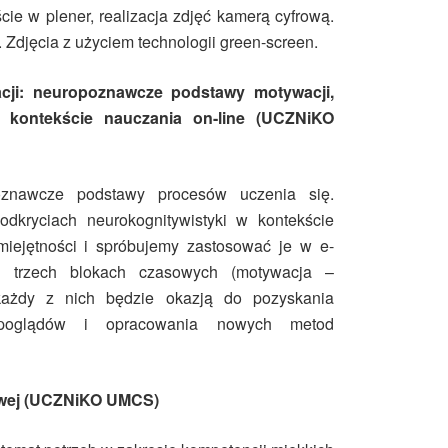
cie w plener, realizacja zdjęć kamerą cyfrową.
. Zdjęcia z użyciem technologii green-screen.
cji: neuropoznawcze podstawy motywacji,
w kontekście nauczania on-line (UCZNiKO
znawcze podstawy procesów uczenia się.
dkryciach neurokognitywistyki w kontekście
miejętności i spróbujemy zastosować je w e-
w trzech blokach czasowych (motywacja –
 każdy z nich będzie okazją do pozyskania
y poglądów i opracowania nowych metod
rowej (UCZNiKO UMCS)