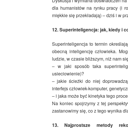
Dyskusja i wymiana doświadczeń na t
dla humanistów na rynku pracy (i r
miękkie się przekładają) – dziś i w pr
12. Superinteligencja: jak, kiedy 
Superinteligencja to termin określaj
obecną inteligencję człowieka. Mo
ludzie, w czasie bliższym, niż nam s
– w jaki sposób taka superinteli
usieciowienie)?
– jakie ścieżki do niej doprowadzą
interfejs człowiek-komputer, genetyc
– i jaka może być kinetyka tego proc
Na koniec spojrzymy z tej perspekty
zastanowimy się, co z tego wynika dl
13. Najprostsze metody reko