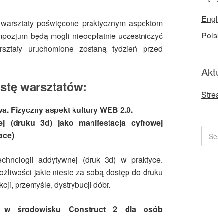
Engl
ą warsztaty poświęcone praktycznym aspektom
Pols
mpozjum będą mogli nieodpłatnie uczestniczyć
sztaty uruchomione zostaną tydzień przed
Akt
istę warsztatów:
Stre
a. Fizyczny aspekt kultury WEB 2.0.
j (druku 3d) jako manifestacja cyfrowej
ace)
chnologii addytywnej (druk 3d) w praktyce.
żliwości jakie niesie za sobą dostęp do druku
cji, przemyśle, dystrybucji dóbr.
er w środowisku Construct 2 dla osób